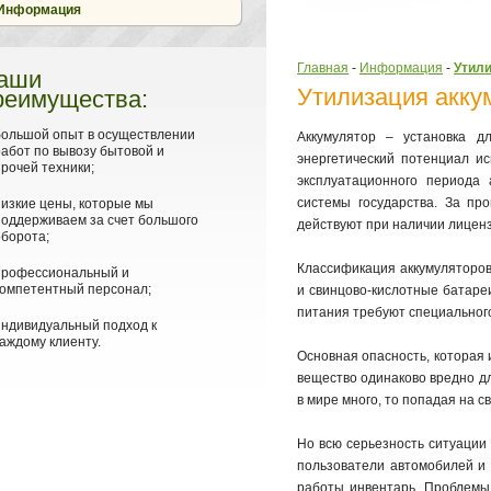
Информация
Главная
-
Информация
-
Утили
аши
Утилизация акку
реимущества:
большой опыт в осуществлении
Аккумулятор – установка д
работ по вывозу бытовой и
энергетический потенциал и
прочей техники;
эксплуатационного периода
системы государства. За пр
низкие цены, которые мы
поддерживаем за счет большого
действуют при наличии лиценз
оборота;
Классификация аккумуляторов
профессиональный и
компетентный персонал;
и свинцово-кислотные батаре
питания требуют специальног
индивидуальный подход к
каждому клиенту.
Основная опасность, которая 
вещество одинаково вредно дл
в мире много, то попадая на с
Но всю серьезность ситуации
пользователи автомобилей и 
работы инвентарь. Проблемы 